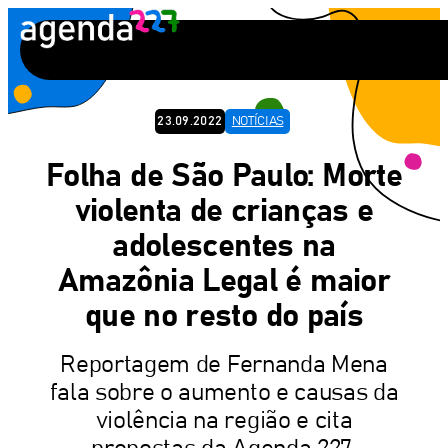
Pular
para
o
conteúdo
23.09.2022
NOTÍCIAS
Folha de São Paulo: Morte
violenta de crianças e
adolescentes na
Amazônia Legal é maior
que no resto do país
Reportagem de Fernanda Mena
fala sobre o aumento e causas da
violência na região e cita