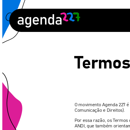
Pular
para
o
conteúdo
Termos
O movimento Agenda 227 é r
Comunicação e Direitos).
Por essa razão, os Termos 
ANDI, que também orientam 