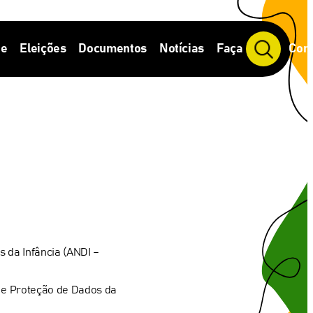
de
Eleições
Documentos
Notícias
Faça Parte
Cont
P
e
s
q
u
i
s
a
r
 da Infância (ANDI –
e e Proteção de Dados da