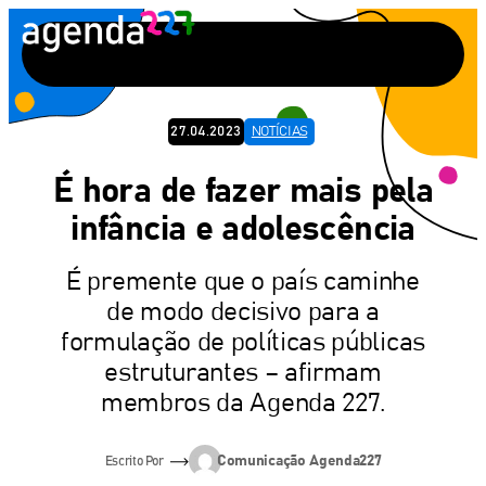
Pular
para
o
conteúdo
27.04.2023
NOTÍCIAS
É hora de fazer mais pela
infância e adolescência
É premente que o país caminhe
de modo decisivo para a
formulação de políticas públicas
estruturantes – afirmam
membros da Agenda 227.
Comunicação Agenda227
Escrito Por