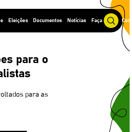
de
Eleições
Documentos
Notícias
Faça Parte
Cont
P
e
s
q
u
i
ões para o
s
a
r
alistas
oltados para as