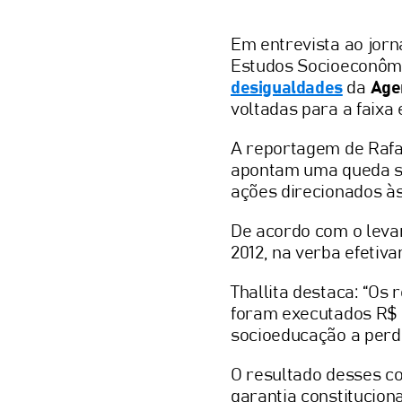
Em entrevista ao jorn
Estudos Socioeconômi
desigualdades
da
Age
voltadas para a faixa 
A reportagem de Rafae
apontam uma queda si
ações direcionados às
De acordo com o leva
2012, na verba efetiv
Thallita destaca: “Os
foram executados R$ 
socioeducação a perda
O resultado desses co
garantia constituciona