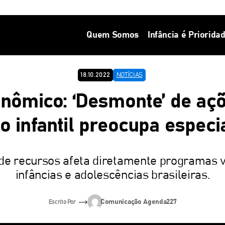
Quem Somos
Infância é Priorida
18.10.2022
NOTÍCIAS
nômico: ‘Desmonte’ de aç
o infantil preocupa especi
de recursos afeta diretamente programas v
infâncias e adolescências brasileiras.
Comunicação Agenda227
Escrito Por