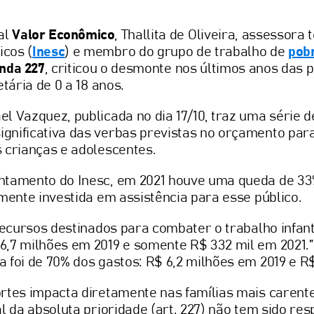
al
Valor Econômico
, Thallita de Oliveira, assessora 
cos (
Inesc
) e membro do grupo de trabalho de
pob
nda 227
, criticou o desmonte nos últimos anos das p
etária de 0 a 18 anos.
l Vazquez, publicada no dia 17/10, traz uma série d
gnificativa das verbas previstas no orçamento par
 crianças e adolescentes.
ntamento do Inesc, em 2021 houve uma queda de 33
amente investida em assistência para esse público.
 recursos destinados para combater o trabalho infant
6,7 milhões em 2019 e somente R$ 332 mil em 2021.”
 foi de 70% dos gastos: R$ 6,2 milhões em 2019 e R$
rtes impacta diretamente nas famílias mais carente
l da absoluta prioridade (art. 227) não tem sido res