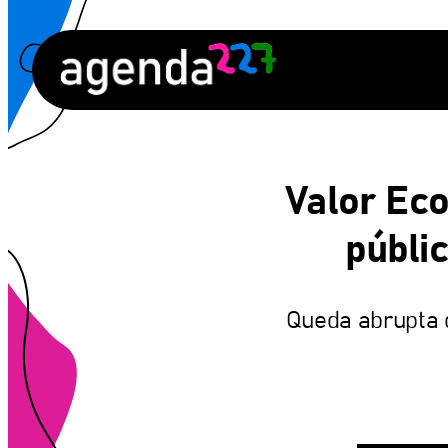
Pular
para
o
conteúdo
Valor Eco
públic
Queda abrupta 