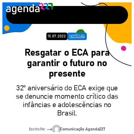
Pular
para
o
conteúdo
15.07.2022
NOTÍCIAS
Resgatar o ECA para
garantir o futuro no
presente
32º aniversário do ECA exige que
se denuncie momento crítico das
infâncias e adolescências no
Brasil.
Comunicação Agenda227
Escrito Por