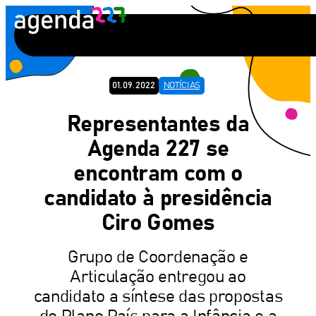
Pular
para
o
conteúdo
01.09.2022
NOTÍCIAS
Representantes da
Agenda 227 se
encontram com o
candidato à presidência
Ciro Gomes
Grupo de Coordenação e
Articulação entregou ao
candidato a síntese das propostas