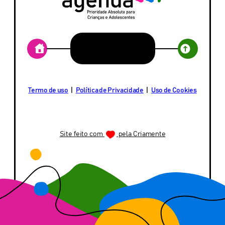
DADOS
2026
E
NA
A
CÂM
PRÓPRIA
DOS
Termo de uso
|
Política de Privacidade
|
Uso de Cookies
CONSTITUIÇÃO
DEP
Site feito com
pela Criamente