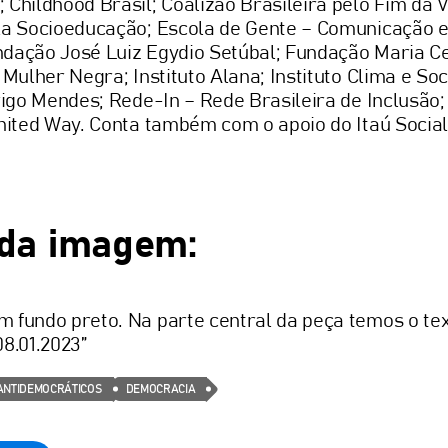
 Childhood Brasil; Coalizão Brasileira pelo Fim da V
ela Socioeducação; Escola de Gente – Comunicação 
dação José Luiz Egydio Setúbal; Fundação Maria Cec
 Mulher Negra; Instituto Alana; Instituto Clima e Soc
drigo Mendes; Rede-In – Rede Brasileira de Inclusão
United Way. Conta também com o apoio do Itaú Socia
 da imagem:
 fundo preto. Na parte central da peça temos o tex
8.01.2023”
ANTIDEMOCRÁTICOS
DEMOCRACIA