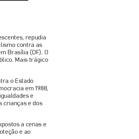
escentes, repudia
lismo contra as
m Brasília (DF). O
lico. Mais trágico
ntra o Estado
emocracia em 1988,
igualdades e
s crianças e dos
xpostos a cenas e
roteção e ao