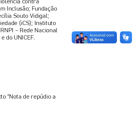
iolência contra
em Inclusão; Fundação
ília Souto Vidigal;
iedade (iCS); Instituto
; RNPI – Rede Nacional
l e do UNICEF.
to “Nota de repúdio a