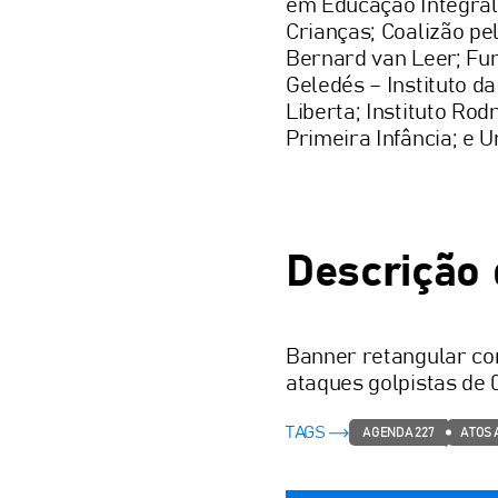
em Educação Integral;
Crianças; Coalizão p
Bernard van Leer; Fun
Geledés – Instituto da
Liberta; Instituto Ro
Primeira Infância; e 
Descrição
Banner retangular com
ataques golpistas de 0
TAGS
AGENDA 227
ATOS 