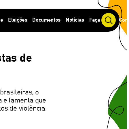
de
Eleições
Documentos
Notícias
Faça Parte
Cont
P
e
s
q
u
i
stas de
s
a
r
brasileiras, o
a e lamenta que
os de violência.