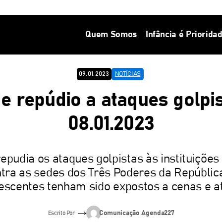
Quem Somos
Infância é Priorida
09.01.2023
NOTÍCIAS
e repúdio a ataques golpi
08.01.2023
pudia os ataques golpistas às instituições 
tra as sedes dos Três Poderes da Repúblic
escentes tenham sido expostos a cenas e at
Comunicação Agenda227
Escrito Por