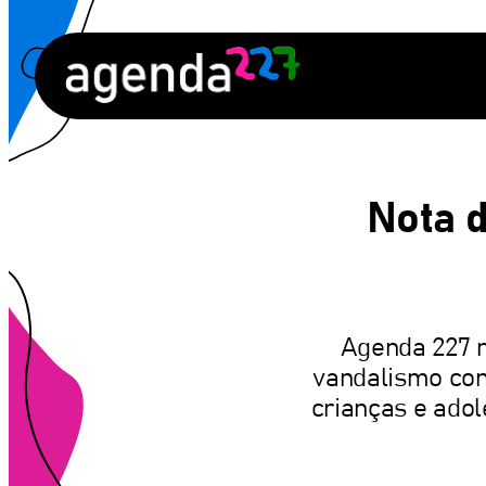
Pular
para
o
conteúdo
Nota d
Agenda 227 re
vandalismo con
crianças e adol