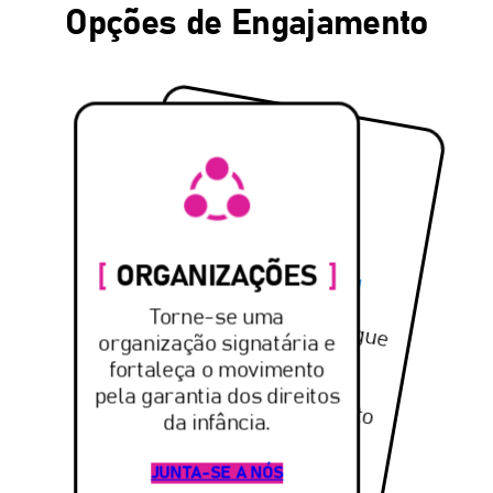
Opções de Engajamento
CIDADÃOS
ORGANIZAÇÕES
A
ssine petições, divulgue
nas redes sociais e participe das
obilizações pelo direito
de crianças e
Torne-se uma
organização signatária e
fortaleça o movimento
m
pela garantia dos direitos
da infância.
adolescentes.
JUNTA-SE A NÓS