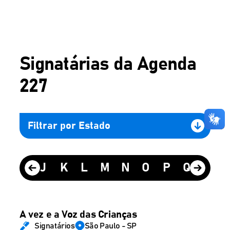
Signatárias da Agenda
227
Filtrar por Estado
H
I
J
K
L
M
N
O
P
Q
R
A vez e a Voz das Crianças
Signatários
São Paulo - SP