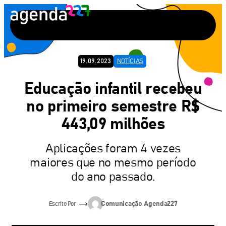
Pular
para
o
conteúdo
19.09.2023
NOTÍCIAS
Educação infantil recebeu
no primeiro semestre R$
443,09 milhões
Aplicações foram 4 vezes
maiores que no mesmo período
do ano passado.
Comunicação Agenda227
Escrito Por