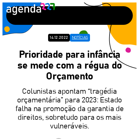
Pular
para
o
conteúdo
14.12.2022
NOTÍCIAS
Prioridade para infância
se mede com a régua do
Orçamento
Colunistas apontam “tragédia
orçamentária” para 2023: Estado
falha na promoção da garantia de
direitos, sobretudo para os mais
vulneráveis.