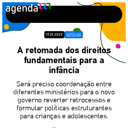
Pular
para
o
conteúdo
19.01.2023
NOTÍCIAS
A retomada dos direitos
fundamentais para a
infância
Será preciso coordenação entre
diferentes ministérios para o novo
governo reverter retrocessos e
formular políticas estruturantes
para crianças e adolescentes.