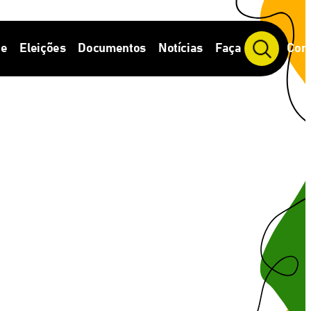
de
Eleições
Documentos
Notícias
Faça Parte
Cont
P
e
s
q
u
i
s
a
r